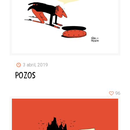
3 abril, 2019
POZOS
96