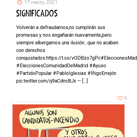
17 marzo, 2021
SIGNIFICADOS
Volverán a defraudarnos,no cumplirán sus
promesas y nos engañarán nuevamente,pero
siempre albergamos una ilusión…que no acaben
con derechos
conquistados.https://t.co/vODBzo7gPc#EleccionesMad
#EleccionesComunidadDeMadrid #Ayuso
#PartidoPopular #PabloIglesias #ÍñigoErrejón
pic.twitter.com/q9aCdncBJx —
[…]
0