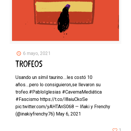
6 mayo, 2021
TROFEOS
Usando un símil taurino….les costó 10
años….pero lo consiguieron,se llevaron su
trofeo.#PabloIglesias #CavernaMediática
#Fascismo https://t.co/I8aiuCkoSe
pic.twitter.com/yAHTAnS068 — Iñaki y Frenchy
(@inakiyfrenchy76) May 6, 2021
1