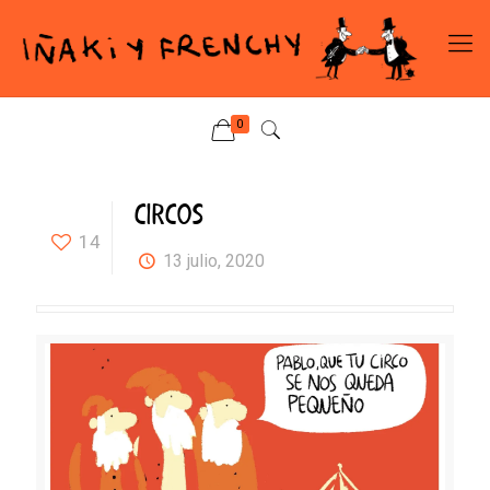
0
CIRCOS
14
13 julio, 2020