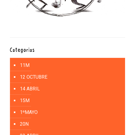
Categorías
11M
12 OCTUBRE
14 ABRIL
15M
1ºMAYO
20N