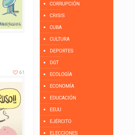
CORRUPCIÓN
CRISIS
CUBA
CULTURA
DEPORTES
DGT
61
ECOLOGÍA
ECONOMÍA
EDUCACIÓN
EEUU
EJÉRCITO
ELECCIONES