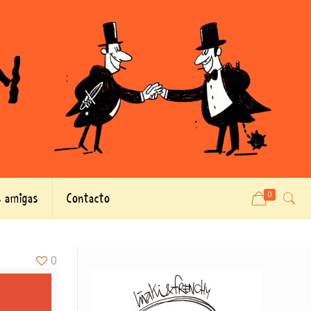
 amigas
Contacto
0
0