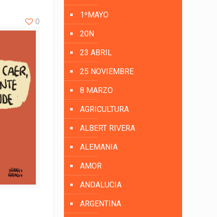
1ºMAYO
0
20N
23 ABRIL
25 NOVIEMBRE
8 MARZO
AGRICULTURA
ALBERT RIVERA
ALEMANIA
AMOR
ANDALUCIA
ARGENTINA