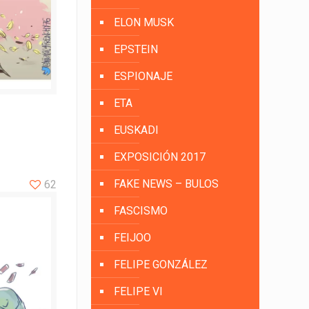
ELON MUSK
EPSTEIN
ESPIONAJE
ETA
EUSKADI
EXPOSICIÓN 2017
FAKE NEWS – BULOS
62
FASCISMO
FEIJOO
FELIPE GONZÁLEZ
FELIPE VI