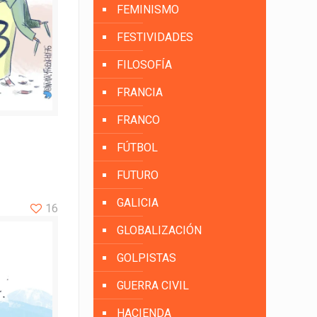
FEMINISMO
FESTIVIDADES
FILOSOFÍA
FRANCIA
FRANCO
FÚTBOL
FUTURO
GALICIA
16
GLOBALIZACIÓN
GOLPISTAS
GUERRA CIVIL
HACIENDA