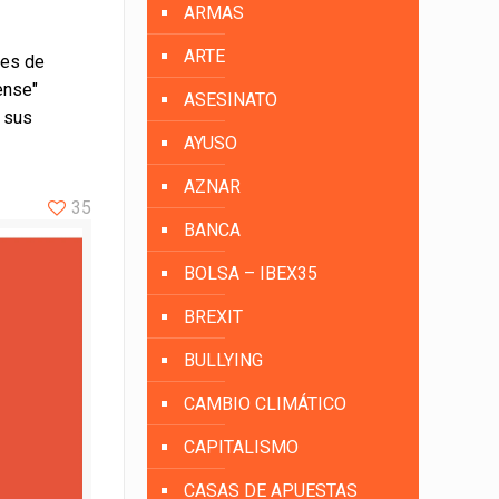
ARMAS
ARTE
res de
ense"
ASESINATO
r sus
AYUSO
AZNAR
35
BANCA
BOLSA – IBEX35
BREXIT
BULLYING
CAMBIO CLIMÁTICO
CAPITALISMO
CASAS DE APUESTAS