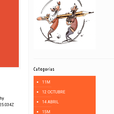
Categorías
11M
12 OCTUBRE
chy
14 ABRIL
:25.034Z
15M