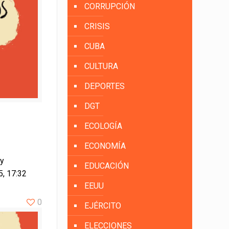
CORRUPCIÓN
CRISIS
CUBA
CULTURA
DEPORTES
DGT
ECOLOGÍA
ECONOMÍA
hy
EDUCACIÓN
5, 17:32
EEUU
0
EJÉRCITO
ELECCIONES