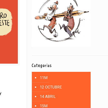
Categorías
11M
12 OCTUBRE
y
14 ABRIL
15M