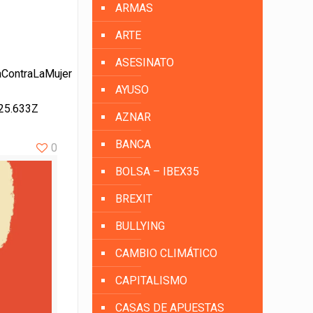
ARMAS
ARTE
ASESINATO
aContraLaMujer
AYUSO
:25.633Z
AZNAR
BANCA
0
BOLSA – IBEX35
BREXIT
BULLYING
CAMBIO CLIMÁTICO
CAPITALISMO
CASAS DE APUESTAS