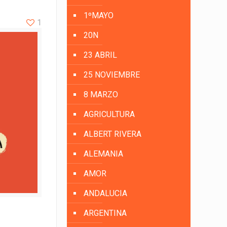
1ºMAYO
1
20N
23 ABRIL
25 NOVIEMBRE
8 MARZO
AGRICULTURA
ALBERT RIVERA
ALEMANIA
AMOR
ANDALUCIA
ARGENTINA