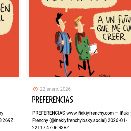
22 enero, 2026
PREFERENCIAS
hy
PREFERENCIAS www.iñakiyfrenchy.com — Iñaki 
18.269Z
Frenchy (@inakiyfrenchy.bsky.social) 2026-01-
22T17:47:06.838Z