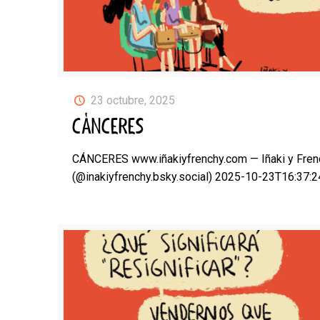
23 octubre, 2025
CÁNCERES
CÁNCERES www.iñakiyfrenchy.com — Iñaki y Fren
(@inakiyfrenchy.bsky.social) 2025-10-23T16:37: