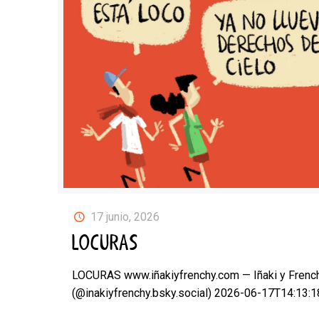
17 junio, 2026
LOCURAS
LOCURAS www.iñakiyfrenchy.com — Iñaki y Frenc
(@inakiyfrenchy.bsky.social) 2026-06-17T14:13: