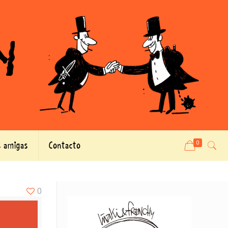
 amigas
Contacto
0
0