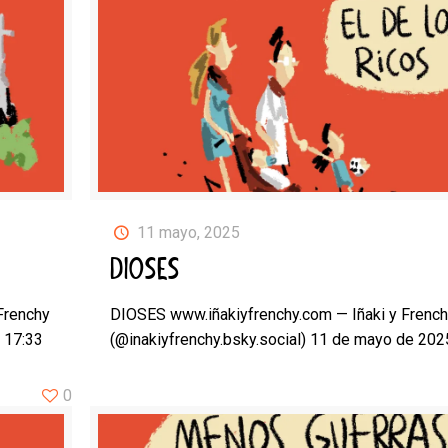
11 mayo, 2025
DIOSES
Frenchy
DIOSES www.iñakiyfrenchy.com — Iñaki y Frenc
 17:33
(@inakiyfrenchy.bsky.social) 11 de mayo de 202
0