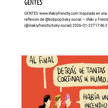
GENTES
GENTES www.iñakiyfrenchy.com Inspirada en una
reflexión de @bobpop.bsky.social — Iñaki y Frenc
(@inakiyfrenchy.bsky.social) 2026-01-22T17:46: