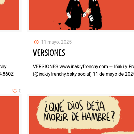
11 mayo, 2025
VERSIONES
chy
VERSIONES www.iñakiyfrenchy.com — Iñaki y Fr
24.860Z
(@inakiyfrenchy.bsky.social) 11 de mayo de 202
0