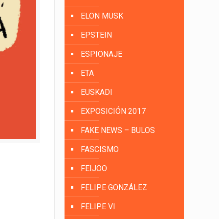
ELON MUSK
EPSTEIN
ESPIONAJE
ETA
EUSKADI
EXPOSICIÓN 2017
FAKE NEWS – BULOS
FASCISMO
FEIJOO
FELIPE GONZÁLEZ
FELIPE VI