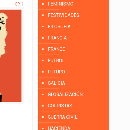
FEMINISMO
1
FESTIVIDADES
FILOSOFÍA
FRANCIA
FRANCO
FÚTBOL
FUTURO
GALICIA
GLOBALIZACIÓN
GOLPISTAS
GUERRA CIVIL
HACIENDA