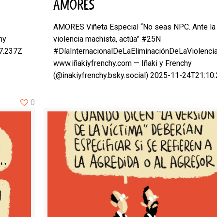
AMORES
AMORES Viñeta Especial “No seas NPC. Ante la
hy
violencia machista, actúa” #25N
27.237Z
#DíaInternacionalDeLaEliminaciónDeLaViolenci
www.iñakiyfrenchy.com — Iñaki y Frenchy
(@inakiyfrenchy.bsky.social) 2025-11-24T21:10
0