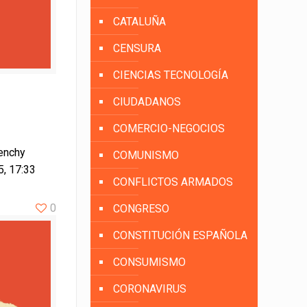
CATALUÑA
CENSURA
CIENCIAS TECNOLOGÍA
CIUDADANOS
COMERCIO-NEGOCIOS
enchy
COMUNISMO
5, 17:33
CONFLICTOS ARMADOS
0
CONGRESO
CONSTITUCIÓN ESPAÑOLA
CONSUMISMO
CORONAVIRUS