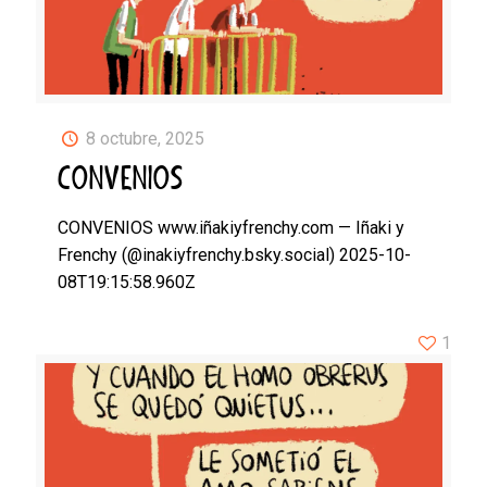
8 octubre, 2025
CONVENIOS
CONVENIOS www.iñakiyfrenchy.com — Iñaki y
Frenchy (@inakiyfrenchy.bsky.social) 2025-10-
08T19:15:58.960Z
1