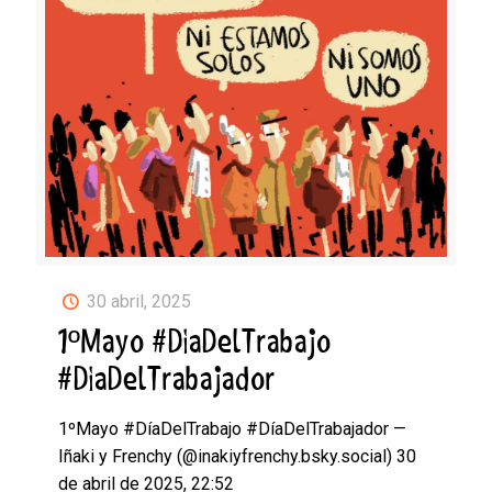
30 abril, 2025
1ºMayo #DíaDelTrabajo
#DíaDelTrabajador
1ºMayo #DíaDelTrabajo #DíaDelTrabajador —
Iñaki y Frenchy (@inakiyfrenchy.bsky.social) 30
de abril de 2025, 22:52