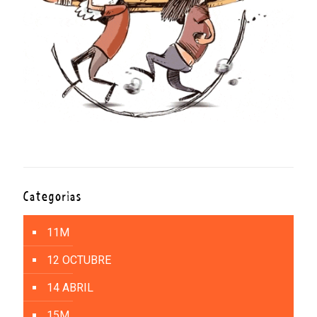
Categorías
11M
12 OCTUBRE
14 ABRIL
15M