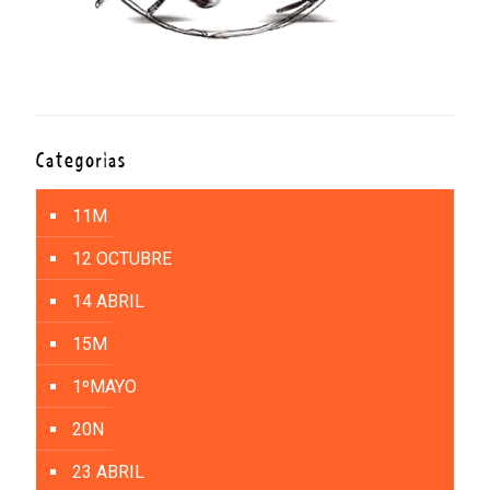
Categorías
11M
12 OCTUBRE
14 ABRIL
15M
1ºMAYO
20N
23 ABRIL