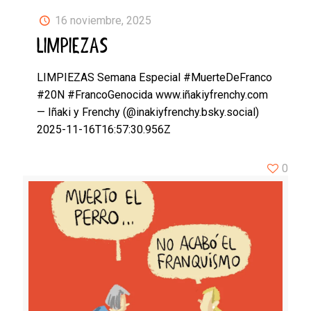
16 noviembre, 2025
LIMPIEZAS
LIMPIEZAS Semana Especial #MuerteDeFranco
#20N #FrancoGenocida www.iñakiyfrenchy.com
— Iñaki y Frenchy (@inakiyfrenchy.bsky.social)
2025-11-16T16:57:30.956Z
0