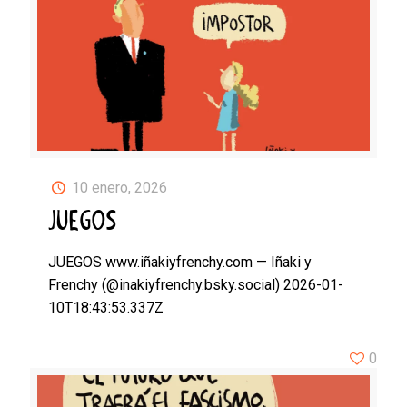
10 enero, 2026
JUEGOS
JUEGOS www.iñakiyfrenchy.com — Iñaki y
Frenchy (@inakiyfrenchy.bsky.social) 2026-01-
10T18:43:53.337Z
0