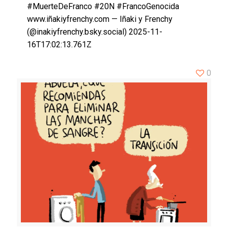
#MuerteDeFranco #20N #FrancoGenocida
www.iñakiyfrenchy.com — Iñaki y Frenchy
(@inakiyfrenchy.bsky.social) 2025-11-
16T17:02:13.761Z
0