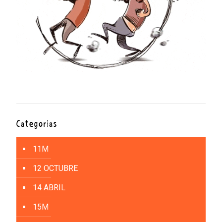
Categorías
11M
12 OCTUBRE
14 ABRIL
15M