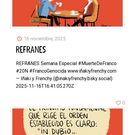
16 noviembre, 2025
REFRANES
REFRANES Semana Especial #MuerteDeFranco
#20N #FrancoGenocida www.iñakiyfrenchy.com
— Iñaki y Frenchy (@inakiyfrenchy.bsky.social)
2025-11-16T16:41:05.270Z
0