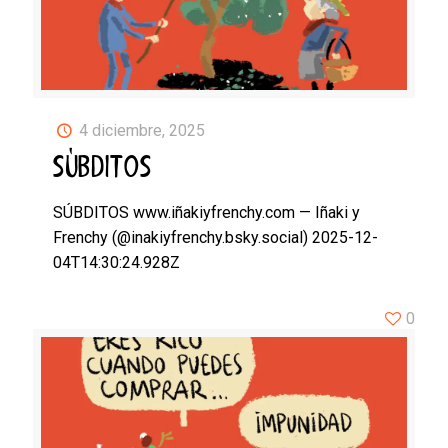
4 diciembre, 2025
SÚBDITOS
SÚBDITOS www.iñakiyfrenchy.com — Iñaki y
Frenchy (@inakiyfrenchy.bsky.social) 2025-12-
04T14:30:24.928Z
0