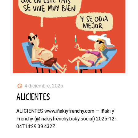
4 diciembre, 2025
ALICIENTES
ALICIENTES www.iñakiyfrenchy.com — Iñaki y
Frenchy (@inakiyfrenchy.bsky.social) 2025-12-
04T14:29:39.432Z