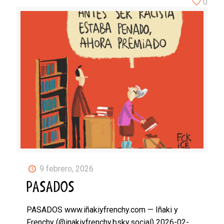
0
9 febrero, 2026
PASADOS
PASADOS www.iñakiyfrenchy.com — Iñaki y
Frenchy (@inakiyfrenchy.bsky.social) 2026-02-