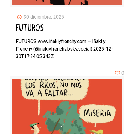
30 diciembre, 2025
FUTUROS
FUTUROS www.iñakiyfrenchy.com — Iñaki y
Frenchy (@inakiyfrenchy.bsky.social) 2025-12-
30T17:34:05.343Z
0