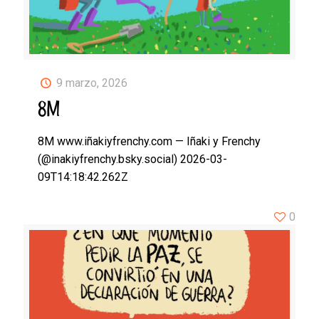
9 marzo, 2026
8M
8M www.iñakiyfrenchy.com — Iñaki y Frenchy
(@inakiyfrenchy.bsky.social) 2026-03-
09T14:18:42.262Z
0