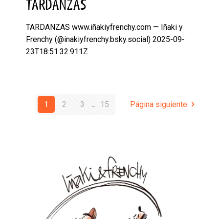
TARDANZAS
TARDANZAS www.iñakiyfrenchy.com — Iñaki y
Frenchy (@inakiyfrenchy.bsky.social) 2025-09-
23T18:51:32.911Z
1
2
3
...
15
Página siguiente