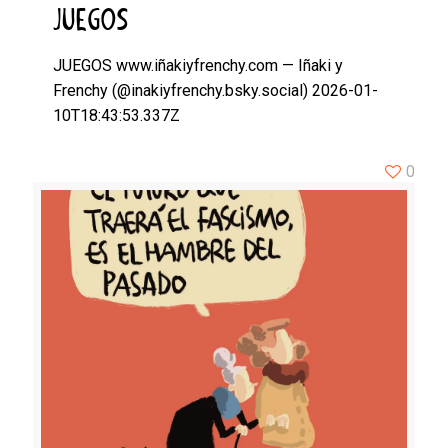
JUEGOS
JUEGOS www.iñakiyfrenchy.com — Iñaki y
Frenchy (@inakiyfrenchy.bsky.social) 2026-01-
10T18:43:53.337Z
0