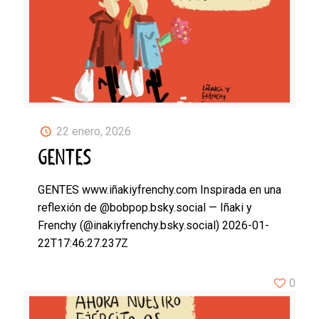
22 enero, 2026
GENTES
GENTES www.iñakiyfrenchy.com Inspirada en una
reflexión de @bobpop.bsky.social — Iñaki y
Frenchy (@inakiyfrenchy.bsky.social) 2026-01-
22T17:46:27.237Z
0