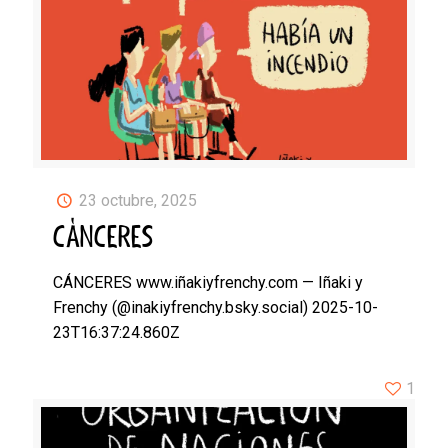
23 octubre, 2025
CÁNCERES
CÁNCERES www.iñakiyfrenchy.com — Iñaki y
Frenchy (@inakiyfrenchy.bsky.social) 2025-10-
23T16:37:24.860Z
1