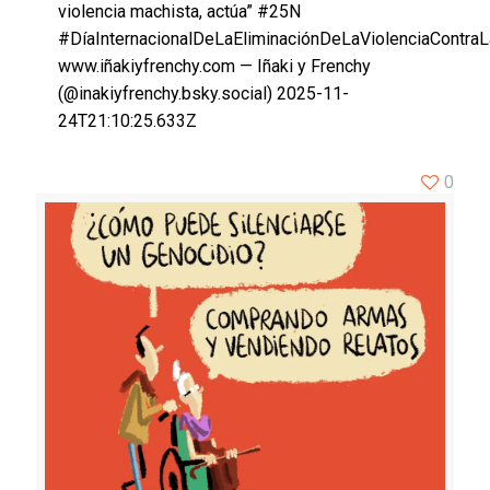
violencia machista, actúa” #25N
#DíaInternacionalDeLaEliminaciónDeLaViolenciaContra
www.iñakiyfrenchy.com — Iñaki y Frenchy
(@inakiyfrenchy.bsky.social) 2025-11-
24T21:10:25.633Z
0