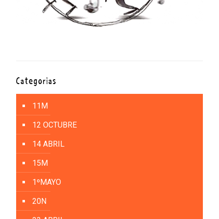
Categorías
11M
12 OCTUBRE
14 ABRIL
15M
1ºMAYO
20N