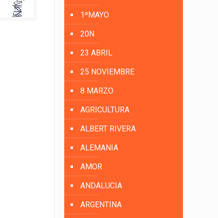
1ºMAYO
20N
23 ABRIL
25 NOVIEMBRE
8 MARZO
AGRICULTURA
ALBERT RIVERA
ALEMANIA
AMOR
ANDALUCIA
ARGENTINA