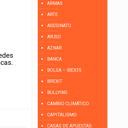
ARMAS
ARTE
ASESINATO
AYUSO
AZNAR
uedes
BANCA
scas.
BOLSA – IBEX35
BREXIT
BULLYING
CAMBIO CLIMÁTICO
CAPITALISMO
CASAS DE APUESTAS