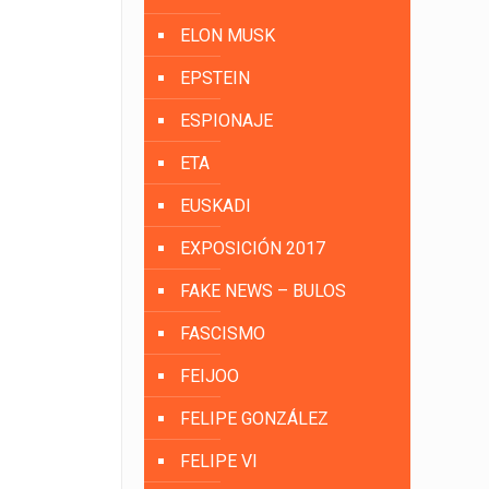
ELON MUSK
EPSTEIN
ESPIONAJE
ETA
EUSKADI
EXPOSICIÓN 2017
FAKE NEWS – BULOS
FASCISMO
FEIJOO
FELIPE GONZÁLEZ
FELIPE VI