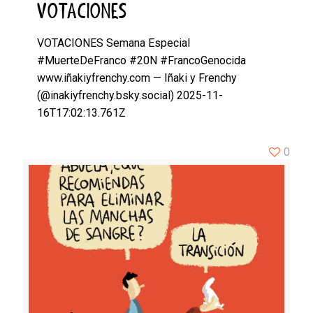
VOTACIONES
VOTACIONES Semana Especial
#MuerteDeFranco #20N #FrancoGenocida
www.iñakiyfrenchy.com — Iñaki y Frenchy
(@inakiyfrenchy.bsky.social) 2025-11-
16T17:02:13.761Z
0