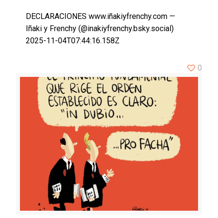
DECLARACIONES www.iñakiyfrenchy.com —
Iñaki y Frenchy (@inakiyfrenchy.bsky.social)
2025-11-04T07:44:16.158Z
0