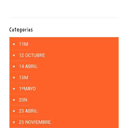
Categorías
11M
12 OCTUBRE
14 ABRIL
15M
1ºMAYO
20N
23 ABRIL
25 NOVIEMBRE