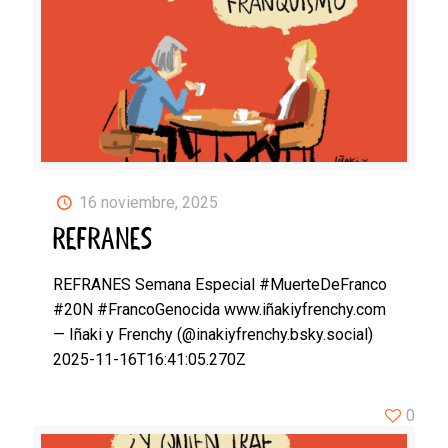
16 noviembre, 2025
REFRANES
REFRANES Semana Especial #MuerteDeFranco
#20N #FrancoGenocida www.iñakiyfrenchy.com
— Iñaki y Frenchy (@inakiyfrenchy.bsky.social)
2025-11-16T16:41:05.270Z
0