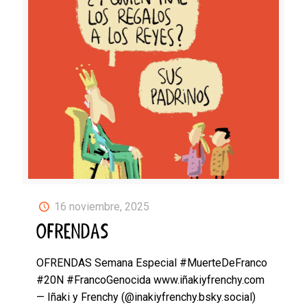
16 noviembre, 2025
OFRENDAS
OFRENDAS Semana Especial #MuerteDeFranco
#20N #FrancoGenocida www.iñakiyfrenchy.com
— Iñaki y Frenchy (@inakiyfrenchy.bsky.social)