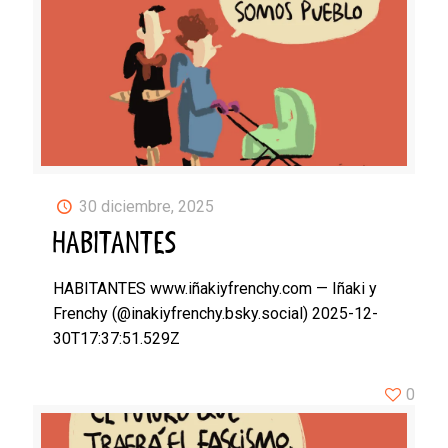
30 diciembre, 2025
HABITANTES
HABITANTES www.iñakiyfrenchy.com — Iñaki y
Frenchy (@inakiyfrenchy.bsky.social) 2025-12-
30T17:37:51.529Z
0