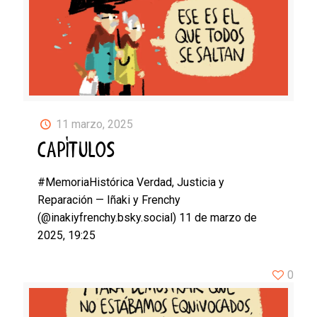
11 marzo, 2025
CAPÍTULOS
#MemoriaHistórica Verdad, Justicia y
Reparación — Iñaki y Frenchy
(@inakiyfrenchy.bsky.social) 11 de marzo de
2025, 19:25
0