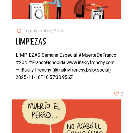
16 noviembre, 2025
LIMPIEZAS
LIMPIEZAS Semana Especial #MuerteDeFranco
#20N #FrancoGenocida www.iñakiyfrenchy.com
— Iñaki y Frenchy (@inakiyfrenchy.bsky.social)
2025-11-16T16:57:30.956Z
0