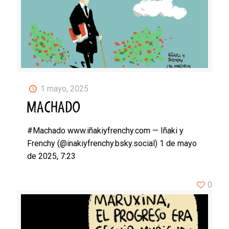
1 mayo, 2025
MACHADO
#Machado www.iñakiyfrenchy.com — Iñaki y
Frenchy (@inakiyfrenchy.bsky.social) 1 de mayo
de 2025, 7:23
0