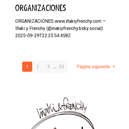
ORGANIZACIONES
ORGANIZACIONES www.iñakiyfrenchy.com —
Iñaki y Frenchy (@inakiyfrenchy.bsky.social)
2025-09-29T22:25:54.458Z
1
2
3
...
32
Página siguiente