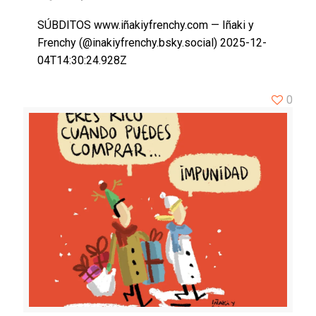
SÚBDITOS www.iñakiyfrenchy.com — Iñaki y
Frenchy (@inakiyfrenchy.bsky.social) 2025-12-
04T14:30:24.928Z
0