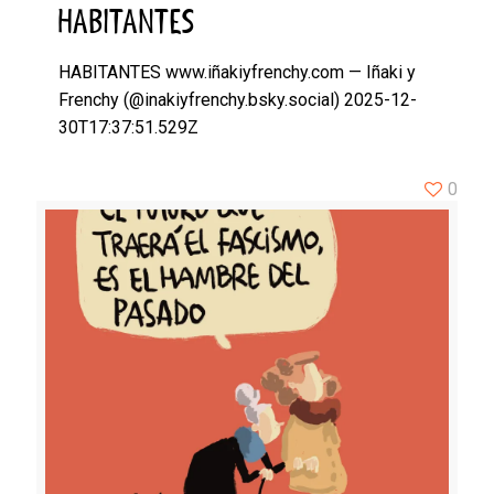
HABITANTES
HABITANTES www.iñakiyfrenchy.com — Iñaki y
Frenchy (@inakiyfrenchy.bsky.social) 2025-12-
30T17:37:51.529Z
0