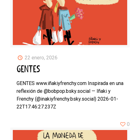
22 enero, 2026
GENTES
GENTES www.iñakiyfrenchy.com Inspirada en una
reflexión de @bobpop.bsky.social — Iñaki y
Frenchy (@inakiyfrenchy.bsky.social) 2026-01-
22T17:46:27.237Z
0