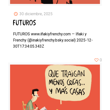
30 diciembre, 2025
FUTUROS
FUTUROS www.iñakiyfrenchy.com — Iñaki y
Frenchy (@inakiyfrenchy.bsky.social) 2025-12-
30T17:34:05.343Z
0