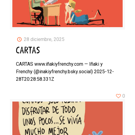
28 diciembre, 2025
CARTAS
CARTAS www.iñakiyfrenchy.com — Iñaki y
Frenchy (@inakiyfrenchy.bsky.social) 2025-12-
28T20:28:58.331Z
0