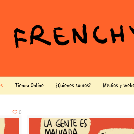
es
Tienda Online
¿Quienes somos?
Medios y webs
0