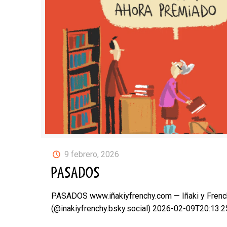
9 febrero, 2026
PASADOS
PASADOS www.iñakiyfrenchy.com — Iñaki y Frenc
(@inakiyfrenchy.bsky.social) 2026-02-09T20:13: