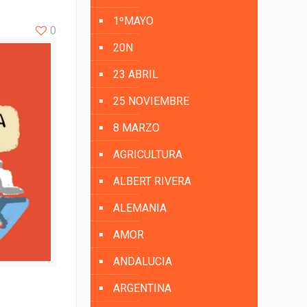
1ºMAYO
0
20N
23 ABRIL
25 NOVIEMBRE
8 MARZO
AGRICULTURA
ALBERT RIVERA
ALEMANIA
AMOR
ANDALUCIA
ARGENTINA