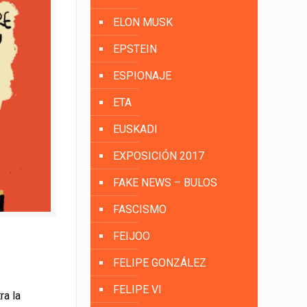
ELON MUSK
EPSTEIN
ESPIONAJE
ETA
EUSKADI
EXPOSICIÓN 2017
FAKE NEWS – BULOS
FASCISMO
FEIJOO
FELIPE GONZÁLEZ
FELIPE VI
ra la