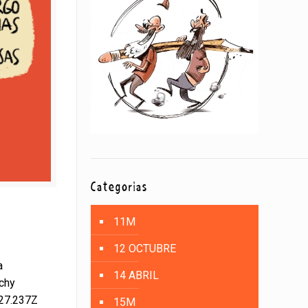
Categorías
11M
12 OCTUBRE
a
14 ABRIL
nchy
:27.237Z
15M