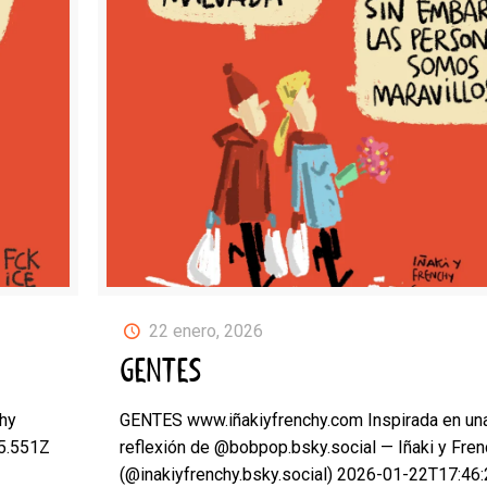
22 enero, 2026
GENTES
hy
GENTES www.iñakiyfrenchy.com Inspirada en un
25.551Z
reflexión de @bobpop.bsky.social — Iñaki y Fre
(@inakiyfrenchy.bsky.social) 2026-01-22T17:46