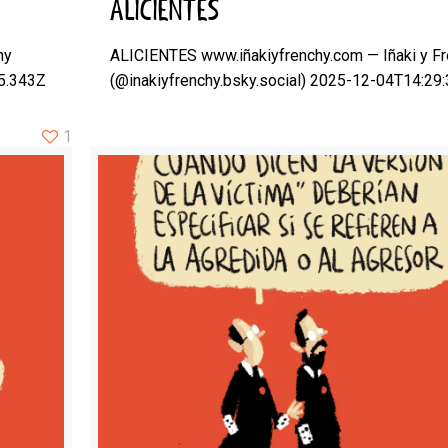
ALICIENTES
hy
ALICIENTES www.iñakiyfrenchy.com — Iñaki y F
05.343Z
(@inakiyfrenchy.bsky.social) 2025-12-04T14:29
1