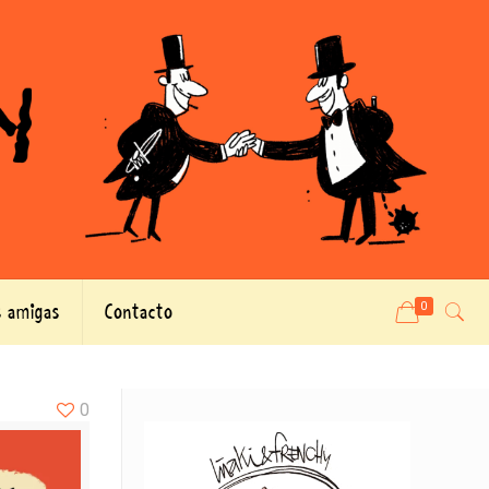
 amigas
Contacto
0
0