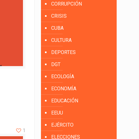
CORRUPCIÓN
CRISIS
CUBA
CULTURA
DEPORTES
DGT
ECOLOGÍA
ECONOMÍA
EDUCACIÓN
EEUU
EJÉRCITO
1
ELECCIONES