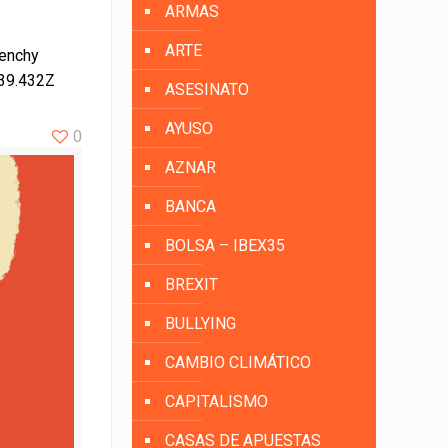
ARMAS
ARTE
renchy
:39.432Z
ASESINATO
AYUSO
0
AZNAR
BANCA
BOLSA – IBEX35
BREXIT
BULLYING
CAMBIO CLIMÁTICO
CAPITALISMO
CASAS DE APUESTAS