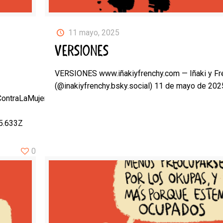
11 mayo, 2025
VERSIONES
VERSIONES www.iñakiyfrenchy.com — Iñaki y Fr
(@inakiyfrenchy.bsky.social) 11 de mayo de 202
ContraLaMujer
25.633Z
0