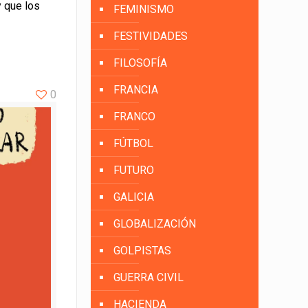
y que los
FEMINISMO
FESTIVIDADES
FILOSOFÍA
FRANCIA
0
FRANCO
FÚTBOL
FUTURO
GALICIA
GLOBALIZACIÓN
GOLPISTAS
GUERRA CIVIL
HACIENDA