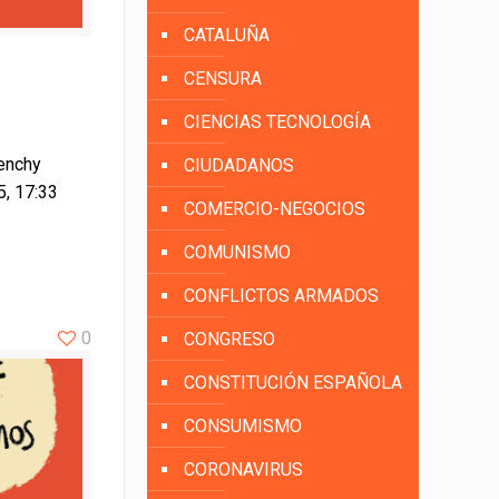
CATALUÑA
CENSURA
CIENCIAS TECNOLOGÍA
enchy
CIUDADANOS
5, 17:33
COMERCIO-NEGOCIOS
COMUNISMO
CONFLICTOS ARMADOS
0
CONGRESO
CONSTITUCIÓN ESPAÑOLA
CONSUMISMO
CORONAVIRUS