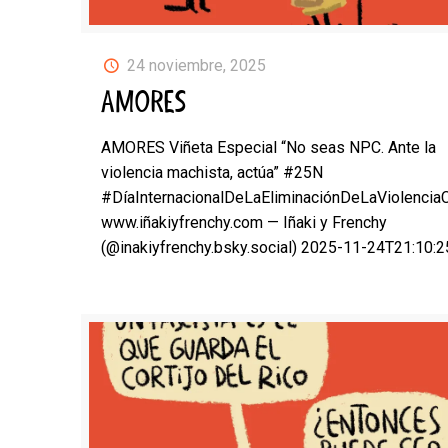
24 noviembre, 2025
AMORES
AMORES Viñeta Especial “No seas NPC. Ante la
violencia machista, actúa” #25N
#DíaInternacionalDeLaEliminaciónDeLaViolencia
www.iñakiyfrenchy.com — Iñaki y Frenchy
(@inakiyfrenchy.bsky.social) 2025-11-24T21:10: