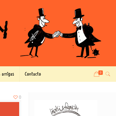
 amigas
Contacto
0
0