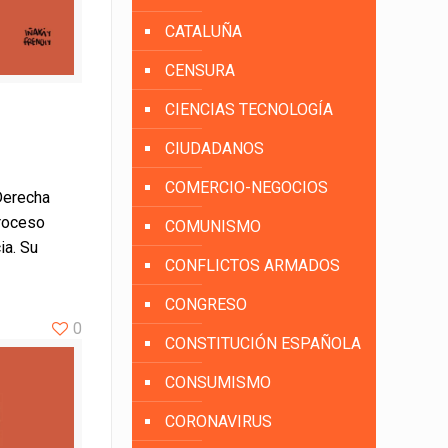
CATALUÑA
CENSURA
CIENCIAS TECNOLOGÍA
CIUDADANOS
COMERCIO-NEGOCIOS
Derecha
troceso
COMUNISMO
ia. Su
CONFLICTOS ARMADOS
CONGRESO
0
CONSTITUCIÓN ESPAÑOLA
CONSUMISMO
CORONAVIRUS