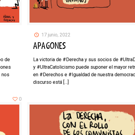
17 junio, 2022
APAGONES
po de
La victoria de #Derecha y sus socios de #Ultra
iones
y #UltraCatolicismo puede suponer el mayor re
n nos
en #Derechos e #Igualdad de nuestra democrac
discurso está
[…]
0