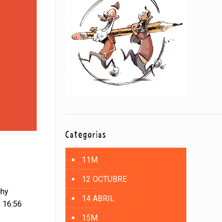
Categorías
11M
12 OCTUBRE
chy
14 ABRIL
, 16:56
15M