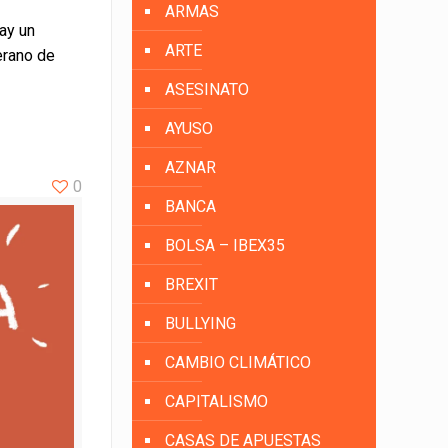
ARMAS
ay un
ARTE
erano de
ASESINATO
AYUSO
AZNAR
0
BANCA
BOLSA – IBEX35
BREXIT
BULLYING
CAMBIO CLIMÁTICO
CAPITALISMO
CASAS DE APUESTAS