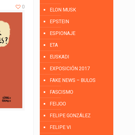
0
ELON MUSK
EPSTEIN
ESPIONAJE
ETA
EUSKADI
EXPOSICIÓN 2017
FAKE NEWS – BULOS
FASCISMO
FEIJOO
FELIPE GONZÁLEZ
FELIPE VI