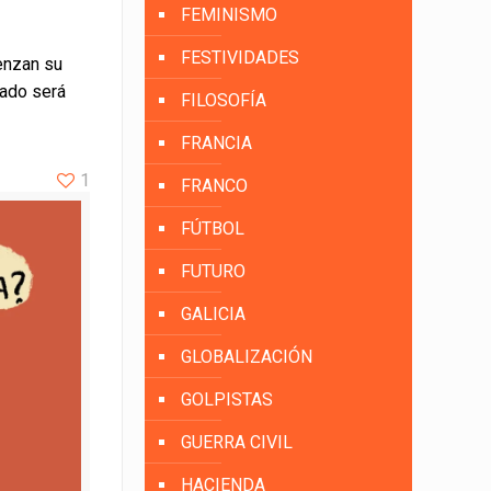
FEMINISMO
FESTIVIDADES
enzan su
tado será
FILOSOFÍA
FRANCIA
1
FRANCO
FÚTBOL
FUTURO
GALICIA
GLOBALIZACIÓN
GOLPISTAS
GUERRA CIVIL
HACIENDA