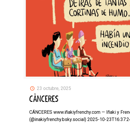
23 octubre, 2025
CÁNCERES
CÁNCERES www.iñakiyfrenchy.com — Iñaki y Fren
(@inakiyfrenchy.bsky.social) 2025-10-23T16:37: