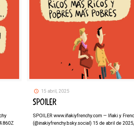
15 abril, 2025
SPOILER
chy
SPOILER www.iñakiyfrenchy.com — Iñaki y Fren
24.860Z
(@inakiyfrenchy.bsky.social) 15 de abril de 2025