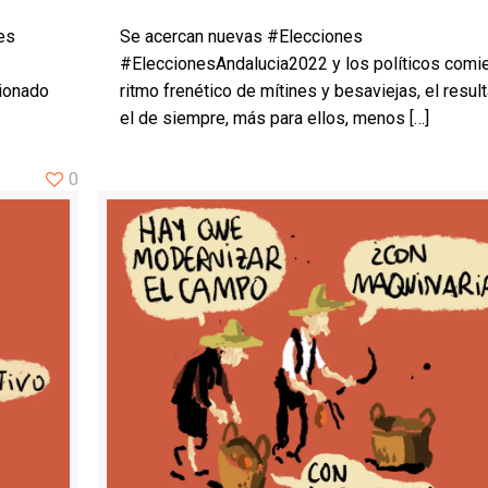
es
Se acercan nuevas #Elecciones
#EleccionesAndalucia2022 y los políticos comi
ionado
ritmo frenético de mítines y besaviejas, el resul
el de siempre, más para ellos, menos
[…]
0