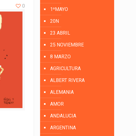
0
1ºMAYO
20N
23 ABRIL
25 NOVIEMBRE
8 MARZO
AGRICULTURA
ALBERT RIVERA
ALEMANIA
AMOR
ANDALUCIA
ARGENTINA