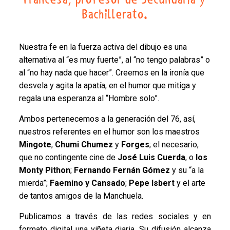
Bachillerato.
Nuestra fe en la fuerza activa del dibujo es una
alternativa al “es muy fuerte”, al “no tengo palabras” o
al “no hay nada que hacer”. Creemos en la ironía que
desvela y agita la apatía, en el humor que mitiga y
regala una esperanza al “Hombre solo”.
Ambos pertenecemos a la generación del 76, así,
nuestros referentes en el humor son los maestros
Mingote
,
Chumi Chumez
y
Forges
; el necesario,
que no contingente cine de
José Luis Cuerda
, o
los
Monty Pithon
;
Fernando Fernán Gómez
y su “a la
mierda”;
Faemino y Cansado
;
Pepe Isbert
y el arte
de tantos amigos de la Manchuela.
Publicamos a través de las redes sociales y en
formato digital una viñeta diaria. Su difusión alcanza