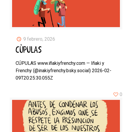
9 febrero, 2026
CÚPULAS
CÚPULAS www.iñakiyfrenchy.com — Iñaki y
Frenchy (@inakiyfrenchy.bsky.social) 2026-02-
09T20:25:30.055Z
0