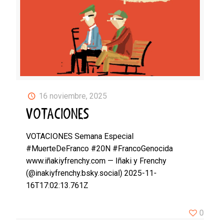
16 noviembre, 2025
VOTACIONES
VOTACIONES Semana Especial
#MuerteDeFranco #20N #FrancoGenocida
www.iñakiyfrenchy.com — Iñaki y Frenchy
(@inakiyfrenchy.bsky.social) 2025-11-
16T17:02:13.761Z
0