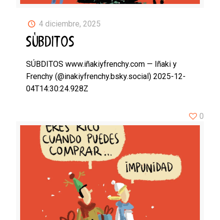
4 diciembre, 2025
SÚBDITOS
SÚBDITOS www.iñakiyfrenchy.com — Iñaki y
Frenchy (@inakiyfrenchy.bsky.social) 2025-12-
04T14:30:24.928Z
0