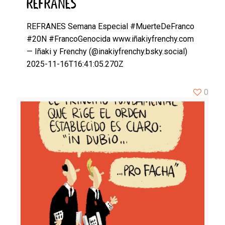
REFRANES
REFRANES Semana Especial #MuerteDeFranco
#20N #FrancoGenocida www.iñakiyfrenchy.com
— Iñaki y Frenchy (@inakiyfrenchy.bsky.social)
2025-11-16T16:41:05.270Z
0