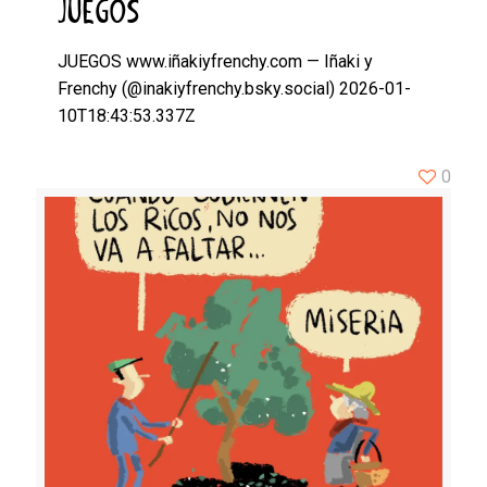
JUEGOS
JUEGOS www.iñakiyfrenchy.com — Iñaki y
Frenchy (@inakiyfrenchy.bsky.social) 2026-01-
10T18:43:53.337Z
0