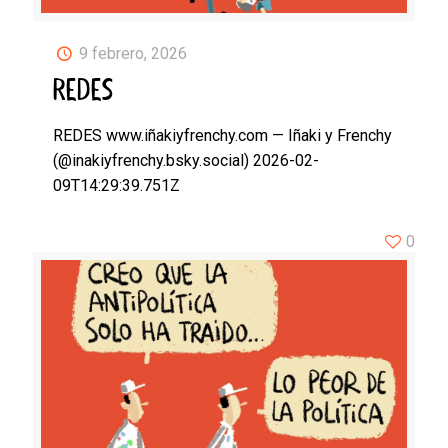
9 febrero, 2026
REDES
REDES www.iñakiyfrenchy.com — Iñaki y Frenchy
(@inakiyfrenchy.bsky.social) 2026-02-
09T14:29:39.751Z
0