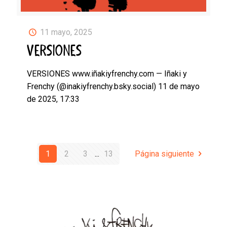
11 mayo, 2025
VERSIONES
VERSIONES www.iñakiyfrenchy.com — Iñaki y
Frenchy (@inakiyfrenchy.bsky.social) 11 de mayo
de 2025, 17:33
1
2
3
...
13
Página siguiente