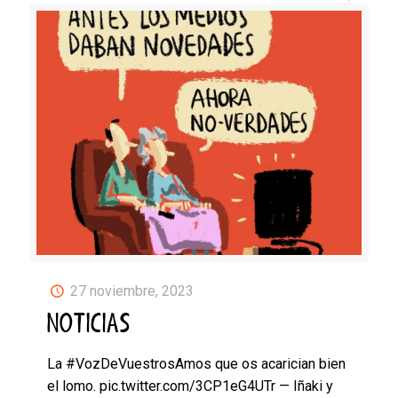
27 noviembre, 2023
NOTICIAS
La #VozDeVuestrosAmos que os acarician bien
el lomo. pic.twitter.com/3CP1eG4UTr — Iñaki y