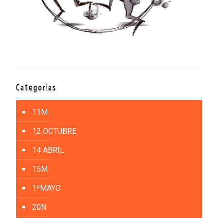
Categorías
11M
12 OCTUBRE
14 ABRIL
15M
1ºMAYO
20N