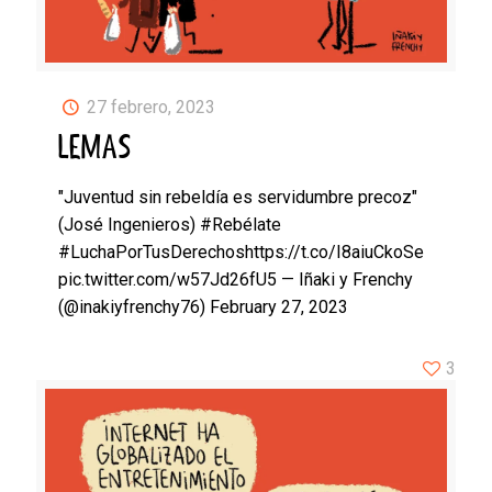
27 febrero, 2023
LEMAS
"Juventud sin rebeldía es servidumbre precoz"
(José Ingenieros) #Rebélate
#LuchaPorTusDerechoshttps://t.co/I8aiuCkoSe
pic.twitter.com/w57Jd26fU5 — Iñaki y Frenchy
(@inakiyfrenchy76) February 27, 2023
3