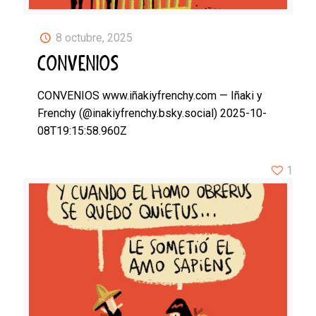
8 octubre, 2025
CONVENIOS
CONVENIOS www.iñakiyfrenchy.com — Iñaki y
Frenchy (@inakiyfrenchy.bsky.social) 2025-10-
08T19:15:58.960Z
1