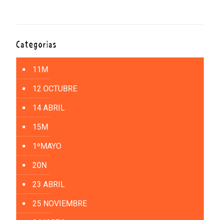
Categorías
11M
12 OCTUBRE
14 ABRIL
15M
1ºMAYO
20N
23 ABRIL
25 NOVIEMBRE