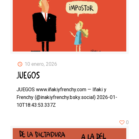
10 enero, 2026
JUEGOS
JUEGOS www.iñakiyfrenchy.com — Iñaki y
Frenchy (@inakiyfrenchy.bsky.social) 2026-01-
10T18:43:53.337Z
0