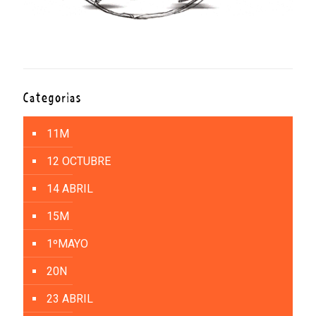
Categorías
11M
12 OCTUBRE
14 ABRIL
15M
1ºMAYO
20N
23 ABRIL