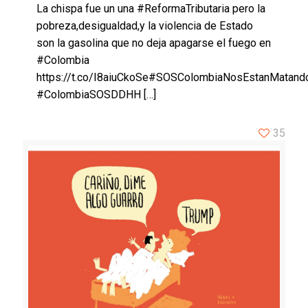
La chispa fue un una #ReformaTributaria pero la
pobreza,desigualdad,y la violencia de Estado
son la gasolina que no deja apagarse el fuego en
#Colombia
https://t.co/I8aiuCkoSe#SOSColombiaNosEstanMatand
#ColombiaSOSDDHH
[…]
35