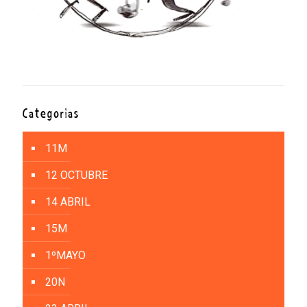
Categorías
11M
12 OCTUBRE
14 ABRIL
15M
1ºMAYO
20N