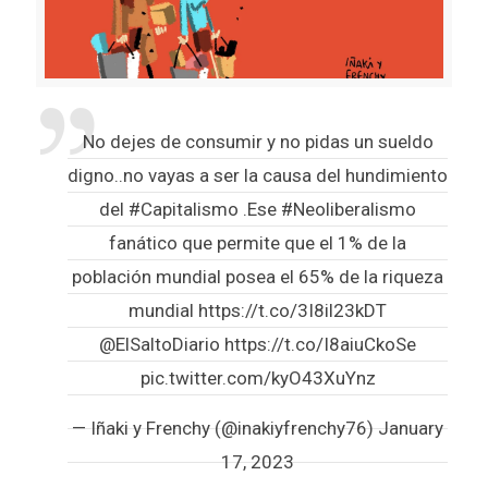
No dejes de consumir y no pidas un sueldo
digno..no vayas a ser la causa del hundimiento
del
#Capitalismo
.Ese
#Neoliberalismo
fanático que permite que el 1% de la
población mundial posea el 65% de la riqueza
mundial
https://t.co/3I8il23kDT
@ElSaltoDiario
https://t.co/I8aiuCkoSe
pic.twitter.com/kyO43XuYnz
— Iñaki y Frenchy (@inakiyfrenchy76)
January
17, 2023