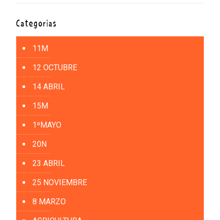
Categorías
11M
12 OCTUBRE
14 ABRIL
15M
1ºMAYO
20N
23 ABRIL
25 NOVIEMBRE
8 MARZO