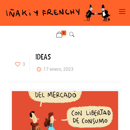
0
IDEAS
3
17 enero, 2023