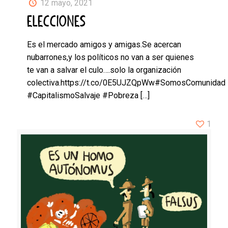
12 mayo, 2021
ELECCIONES
Es el mercado amigos y amigas.Se acercan
nubarrones,y los políticos no van a ser quienes
te van a salvar el culo….solo la organización
colectiva.https://t.co/0E5UJZQpWw#SomosComunidad
#CapitalismoSalvaje #Pobreza
[…]
1