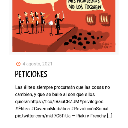
4 agosto, 2021
PETICIONES
Las élites siempre procurarán que las cosas no
cambien, y que se baile al son que ellos
quieran.https://t.co/I8aiuCBZJM#privilegios
#Élites #CavernaMediática #RevoluciónSocial
pic.twitter.com/mkf7G5FiUa — Iñaki y Frenchy
[…]