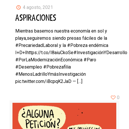
4 agosto, 2021
ASPIRACIONES
Mientras basemos nuestra economía en sol y
playa,seguiremos siendo presas fáciles de la
#PrecariedadLaboral y la #Pobreza endémica
I+D+Ihttps://t.co/I8aiuCkoSe#InvestigaciónYDesarrollo
#PorLaModernizaciónEconómica #Paro
#Desempleo #Pobrezafilia
#MenosLadrilloYmásInvestigación
pic.twitter.com/iBcpqK2JaD —
[…]
0