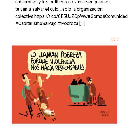
nubarrones,y los políticos no van a ser quienes
te van a salvar el culo….solo la organización
colectiva.https://t.co/0E5UJZQpWw#SomosComunidad
#CapitalismoSalvaje #Pobreza
[…]
0