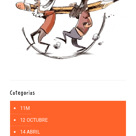
Categorías
11M
12 OCTUBRE
14 ABRIL