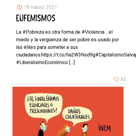
18 marzo, 2021
EUFEMISMOS
La #Pobreza es otra forma de #Violencia …el
miedo y la vergüenza de ser pobre es usado por
las élites para someter a sus
ciudadanos.https://t.co/ha2W3Nsd9g#CapitalismoSalva
#LiberalismoEconómico
[…]
43