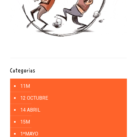
Categorías
11M
12 OCTUBRE
14 ABRIL
15M
1ºMAYO