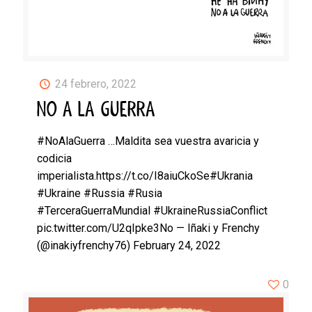
24 febrero, 2022
NO A LA GUERRA
#NoAlaGuerra …Maldita sea vuestra avaricia y
codicia
imperialista.https://t.co/I8aiuCkoSe#Ukrania
#Ukraine #Russia #Rusia
#TerceraGuerraMundial #UkraineRussiaConflict
pic.twitter.com/U2qIpke3No — Iñaki y Frenchy
(@inakiyfrenchy76) February 24, 2022
0