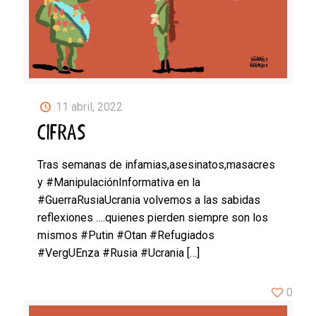
11 abril, 2022
CIFRAS
Tras semanas de infamias,asesinatos,masacres
y #ManipulaciónInformativa en la
#GuerraRusiaUcrania volvemos a las sabidas
reflexiones ….quienes pierden siempre son los
mismos #Putin #Otan #Refugiados
#VergUEnza #Rusia #Ucrania
[…]
0