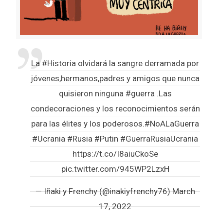
La
#Historia
olvidará la sangre derramada por
jóvenes,hermanos,padres y amigos que nunca
quisieron ninguna
#guerra
.Las
condecoraciones y los reconocimientos serán
para las élites y los poderosos.
#NoALaGuerra
#Ucrania
#Rusia
#Putin
#GuerraRusiaUcrania
https://t.co/I8aiuCkoSe
pic.twitter.com/945WP2LzxH
— Iñaki y Frenchy (@inakiyfrenchy76)
March
17, 2022