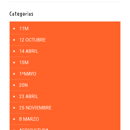
Categorías
11M
12 OCTUBRE
14 ABRIL
15M
1ºMAYO
20N
23 ABRIL
25 NOVIEMBRE
8 MARZO