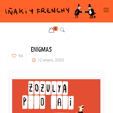
0
ENIGMAS
56
12 enero, 2020