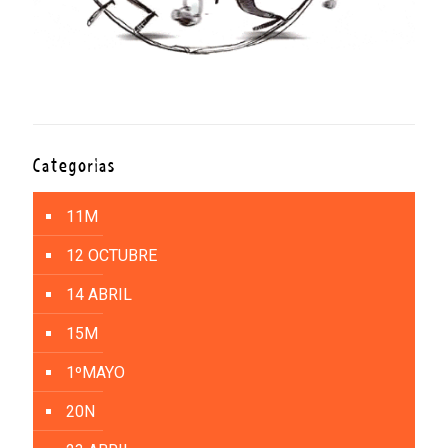
Categorías
11M
12 OCTUBRE
14 ABRIL
15M
1ºMAYO
20N