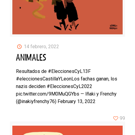
14 febrero, 2022
ANIMALES
Resultados de #EleccionesCyL13F
#eleccionesCastillaYLeonLos fachas ganan, los
nazis deciden #EleccionesCyL2022
pic.twitter.com/9M0MuQGYbs — Iñaki y Frenchy
(@inakiyfrenchy76) February 13, 2022
99