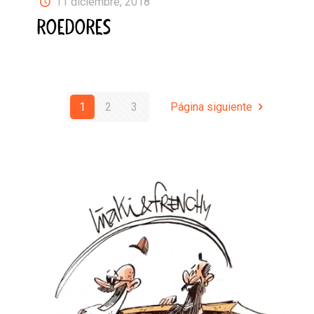
11 diciembre, 2018
ROEDORES
1
2
3
Página siguiente