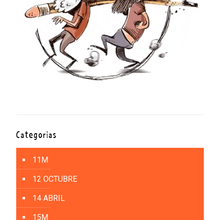
Categorías
11M
12 OCTUBRE
14 ABRIL
15M