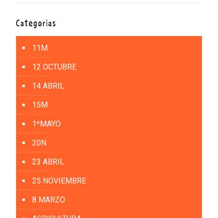
Categorías
11M
12 OCTUBRE
14 ABRIL
15M
1ºMAYO
20N
23 ABRIL
25 NOVIEMBRE
8 MARZO