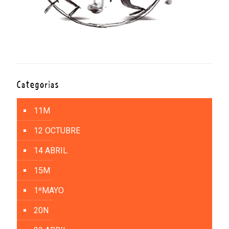
Categorías
11M
12 OCTUBRE
14 ABRIL
15M
1ºMAYO
20N