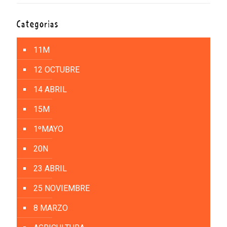
Categorías
11M
12 OCTUBRE
14 ABRIL
15M
1ºMAYO
20N
23 ABRIL
25 NOVIEMBRE
8 MARZO