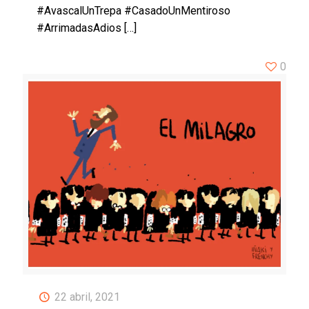
#AvascalUnTrepa #CasadoUnMentiroso
#ArrimadasAdios
[…]
0
22 abril, 2021