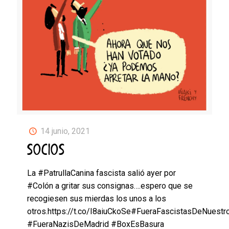
14 junio, 2021
SOCIOS
La #PatrullaCanina fascista salió ayer por
#Colón a gritar sus consignas….espero que se
recogiesen sus mierdas los unos a los
otros.https://t.co/I8aiuCkoSe#FueraFascistasDeNuestr
#FueraNazisDeMadrid #BoxEsBasura