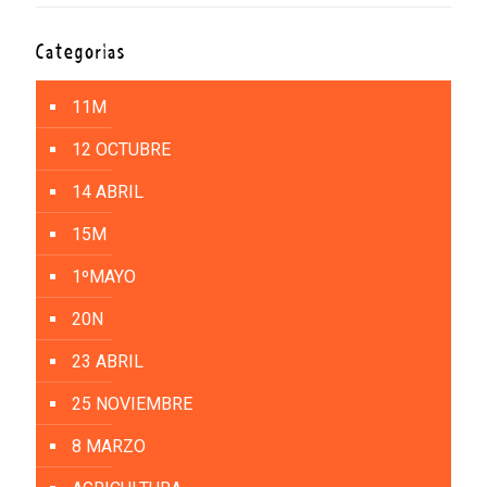
Categorías
11M
12 OCTUBRE
14 ABRIL
15M
1ºMAYO
20N
23 ABRIL
25 NOVIEMBRE
8 MARZO