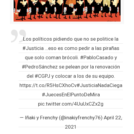
Los políticos pidiendo que no se politice la
#Justicia
…eso es como pedir a las pirañas
que solo coman brócoli.
#PabloCasado
y
#PedroSánchez
se pelean por la renovación
del
#CGPJ
y colocar a los de su equipo.
https://t.co/R5HsCXhoCv
#JusticiaNadaCiega
#JuecesEnElPuntoDeMira
pic.twitter.com/4UuUxCZx2g
— Iñaki y Frenchy (@inakiyfrenchy76)
April 22,
2021