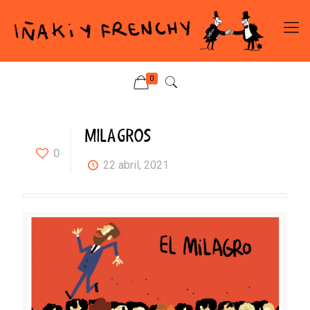
0
MILAGROS
0
22 abril, 2021