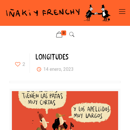
0
LONGITUDES
2
14 enero, 2023