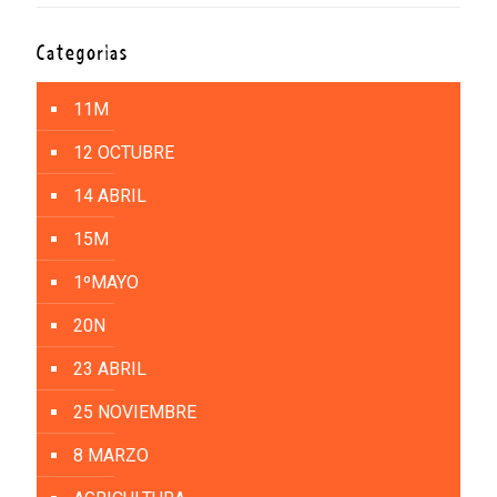
Categorías
11M
12 OCTUBRE
14 ABRIL
15M
1ºMAYO
20N
23 ABRIL
25 NOVIEMBRE
8 MARZO