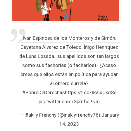
Iván Espinosa de los Monteros y de Simón,
Cayetana Álvarez de Toledo, Íñigo Henríquez
de Luna Losada…sus apellidos son tan largos
como sus fechorías (o facheríos)…¿Acaso
crees que ellos están en política para ayudar
al obrero currela?
#PobreDeDerechas
https://t.co/I8aiuCkoSe
pic.twitter.com/SprnfuL9Jo
— Iñaki y Frenchy (@inakiyfrenchy76)
January
14, 2023