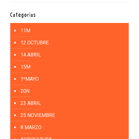
Categorías
11M
12 OCTUBRE
14 ABRIL
15M
1ºMAYO
20N
23 ABRIL
25 NOVIEMBRE
8 MARZO