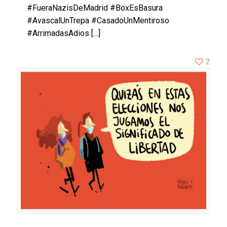
#FueraNazisDeMadrid #BoxEsBasura
#AvascalUnTrepa #CasadoUnMentiroso
#ArrimadasAdios
[…]
2