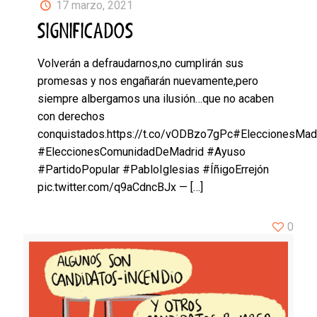
17 marzo, 2021
SIGNIFICADOS
Volverán a defraudarnos,no cumplirán sus
promesas y nos engañarán nuevamente,pero
siempre albergamos una ilusión…que no acaben
con derechos
conquistados.https://t.co/vODBzo7gPc#EleccionesMad
#EleccionesComunidadDeMadrid #Ayuso
#PartidoPopular #PabloIglesias #ÍñigoErrejón
pic.twitter.com/q9aCdncBJx —
[…]
0