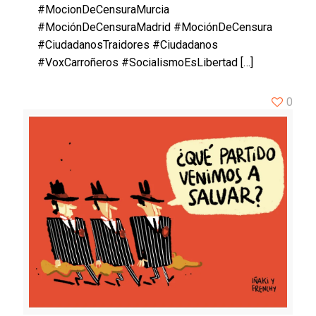
#MocionDeCensuraMurcia
#MociónDeCensuraMadrid #MociónDeCensura
#CiudadanosTraidores #Ciudadanos
#VoxCarroñeros #SocialismoEsLibertad
[…]
0