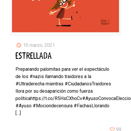
10 marzo, 2021
ESTRELLADA
Preparando palomitas para ver el espectáculo
de los #nazis llamando traidores a la
#Ultraderecha mientras #CiudadanosTraidores
llora por su desaparición como fuerza
políticahttps://t.co/R5HsCXhoCv#AyusoConvocaElecci
#Ayuso #Mociondecensura #FachasLlorando
[…]
99