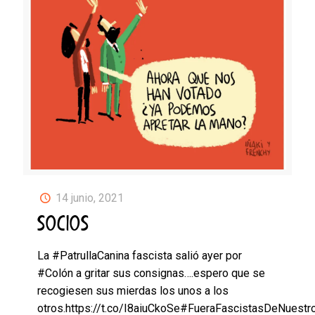
14 junio, 2021
SOCIOS
La #PatrullaCanina fascista salió ayer por
#Colón a gritar sus consignas….espero que se
recogiesen sus mierdas los unos a los
otros.https://t.co/I8aiuCkoSe#FueraFascistasDeNuestr