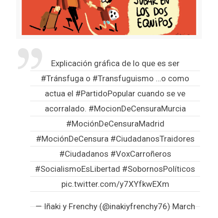
Explicación gráfica de lo que es ser
#Tránsfuga
o
#Transfuguismo
…o como
actua el
#PartidoPopular
cuando se ve
acorralado.
#MocionDeCensuraMurcia
#MociónDeCensuraMadrid
#MociónDeCensura
#CiudadanosTraidores
#Ciudadanos
#VoxCarroñeros
#SocialismoEsLibertad
#SobornosPolíticos
pic.twitter.com/y7XYfkwEXm
— Iñaki y Frenchy (@inakiyfrenchy76)
March