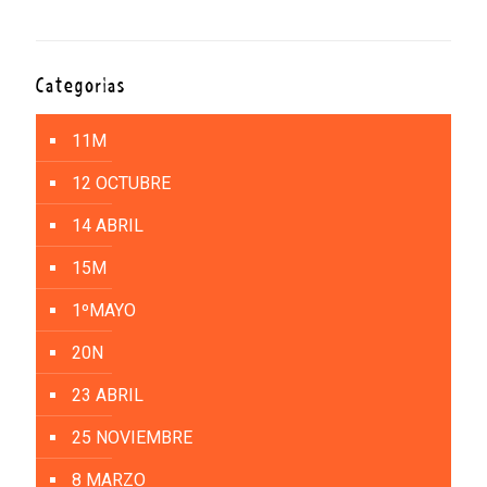
Categorías
11M
12 OCTUBRE
14 ABRIL
15M
1ºMAYO
20N
23 ABRIL
25 NOVIEMBRE
8 MARZO