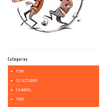
Categorías
11M
12 OCTUBRE
14 ABRIL
15M