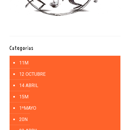
Categorías
11M
12 OCTUBRE
14 ABRIL
15M
1ºMAYO
20N