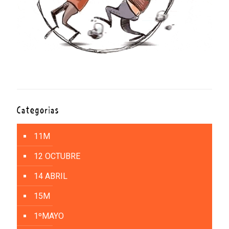
Categorías
11M
12 OCTUBRE
14 ABRIL
15M
1ºMAYO