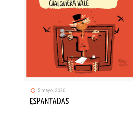
5 mayo, 2020
ESPANTADAS