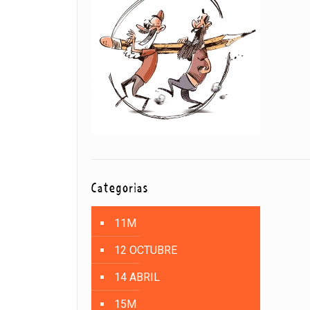
Categorías
11M
12 OCTUBRE
14 ABRIL
15M