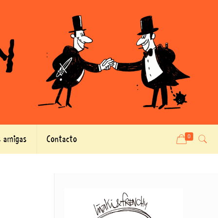
 amigas
Contacto
0