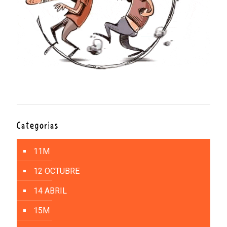
Categorías
11M
12 OCTUBRE
14 ABRIL
15M