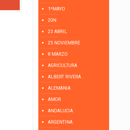
1ºMAYO
20N
23 ABRIL
25 NOVIEMBRE
8 MARZO
AGRICULTURA
ALBERT RIVERA
ALEMANIA
AMOR
ANDALUCIA
ARGENTINA