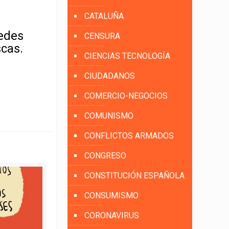
CATALUÑA
uedes
CENSURA
scas.
CIENCIAS TECNOLOGÍA
CIUDADANOS
COMERCIO-NEGOCIOS
COMUNISMO
CONFLICTOS ARMADOS
CONGRESO
CONSTITUCIÓN ESPAÑOLA
CONSUMISMO
CORONAVIRUS