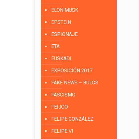
ELON MUSK
EPSTEIN
ESPIONAJE
ETA
EUSKADI
EXPOSICIÓN 2017
FAKE NEWS – BULOS
FASCISMO
FEIJOO
FELIPE GONZÁLEZ
FELIPE VI