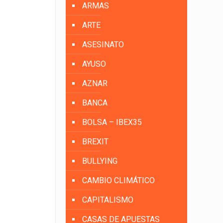
ARMAS
ARTE
ASESINATO
AYUSO
AZNAR
BANCA
BOLSA – IBEX35
BREXIT
BULLYING
CAMBIO CLIMÁTICO
CAPITALISMO
CASAS DE APUESTAS