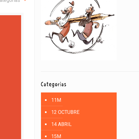
ategorías
Categorías
11M
12 OCTUBRE
14 ABRIL
15M