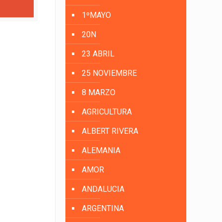
1ºMAYO
20N
23 ABRIL
25 NOVIEMBRE
8 MARZO
AGRICULTURA
ALBERT RIVERA
ALEMANIA
AMOR
ANDALUCIA
ARGENTINA