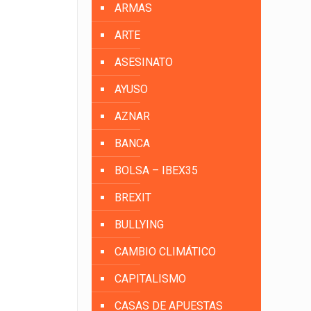
ARMAS
ARTE
ASESINATO
AYUSO
AZNAR
BANCA
BOLSA – IBEX35
BREXIT
BULLYING
CAMBIO CLIMÁTICO
CAPITALISMO
CASAS DE APUESTAS