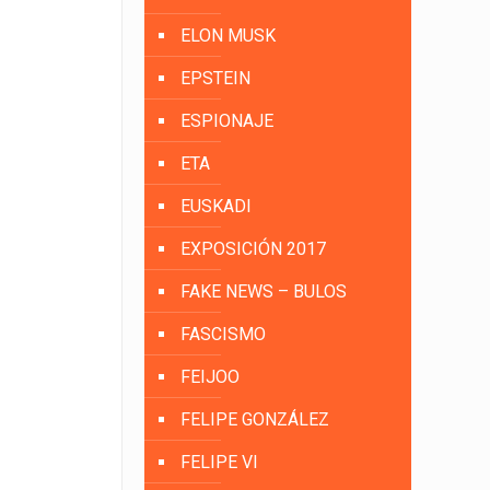
ELON MUSK
EPSTEIN
ESPIONAJE
ETA
EUSKADI
EXPOSICIÓN 2017
FAKE NEWS – BULOS
FASCISMO
FEIJOO
FELIPE GONZÁLEZ
FELIPE VI