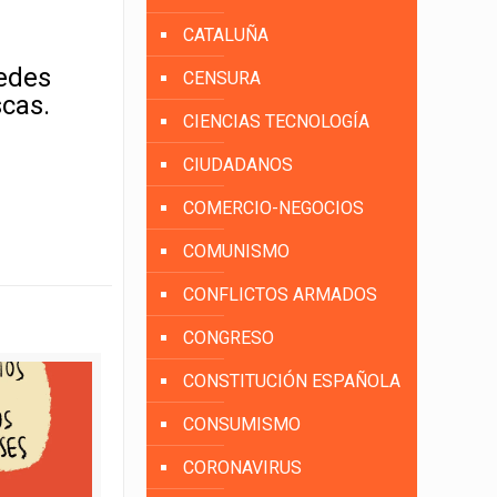
CATALUÑA
uedes
CENSURA
scas.
CIENCIAS TECNOLOGÍA
CIUDADANOS
COMERCIO-NEGOCIOS
COMUNISMO
CONFLICTOS ARMADOS
CONGRESO
CONSTITUCIÓN ESPAÑOLA
CONSUMISMO
CORONAVIRUS