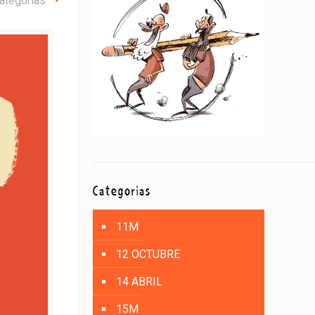
ategorías
Categorías
11M
12 OCTUBRE
14 ABRIL
15M