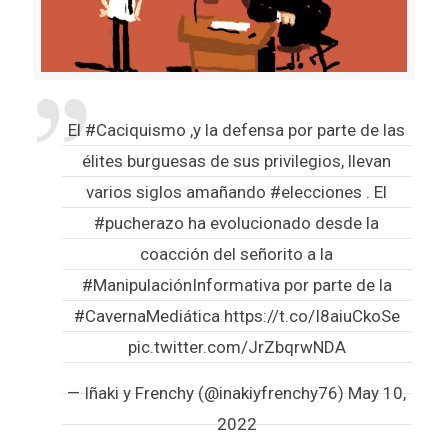
El
#Caciquismo
,y la defensa por parte de las
élites burguesas de sus privilegios, llevan
varios siglos amañando
#elecciones
. El
#pucherazo
ha evolucionado desde la
coacción del señorito a la
#ManipulaciónInformativa
por parte de la
#CavernaMediática
https://t.co/I8aiuCkoSe
pic.twitter.com/JrZbqrwNDA
— Iñaki y Frenchy (@inakiyfrenchy76)
May 10,
2022