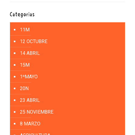
Categorías
11M
12 OCTUBRE
14 ABRIL
15M
1ºMAYO
20N
23 ABRIL
25 NOVIEMBRE
8 MARZO