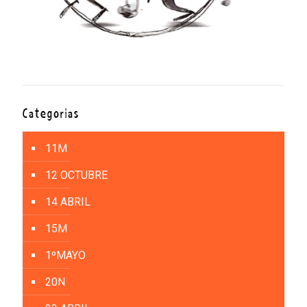
Categorías
11M
12 OCTUBRE
14 ABRIL
15M
1ºMAYO
20N