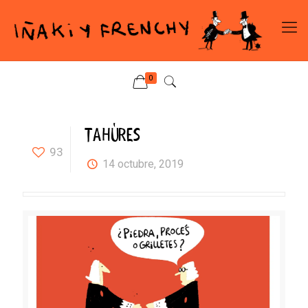
0
TAHÚRES
93
14 octubre, 2019