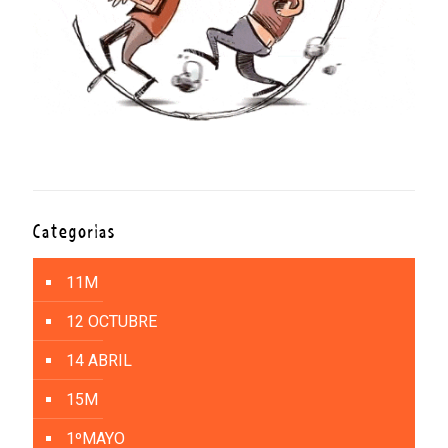
Categorías
11M
12 OCTUBRE
14 ABRIL
15M
1ºMAYO