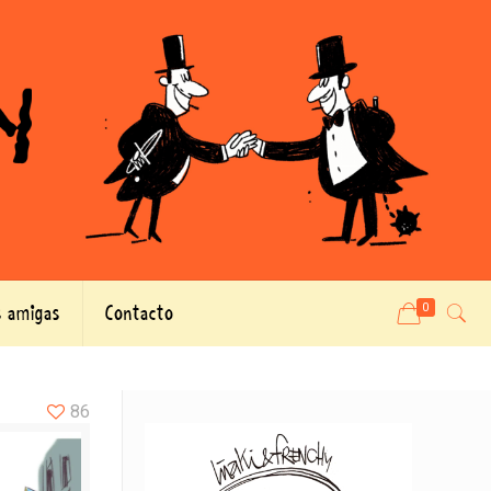
 amigas
Contacto
0
86