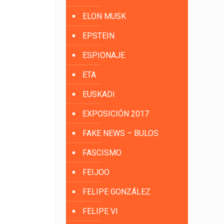
ELON MUSK
EPSTEIN
ESPIONAJE
ETA
EUSKADI
EXPOSICIÓN 2017
FAKE NEWS – BULOS
FASCISMO
FEIJOO
FELIPE GONZÁLEZ
FELIPE VI