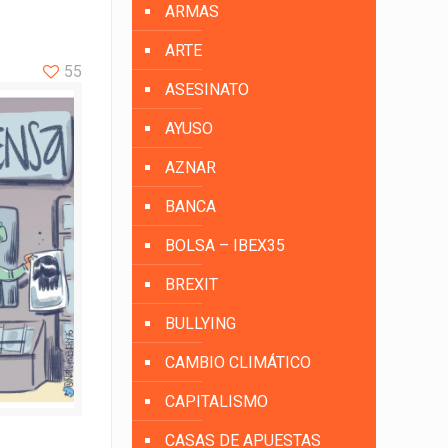
ARMAS
ARTE
55
ASESINATO
AYUSO
AZNAR
BANCA
BOLSA – IBEX35
BREXIT
BULLYING
CAMBIO CLIMÁTICO
CAPITALISMO
CASAS DE APUESTAS