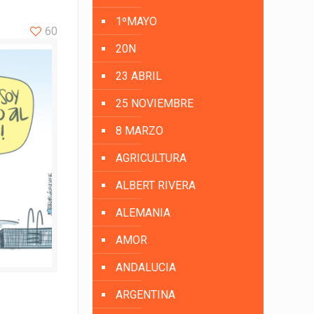
1ºMAYO
60
20N
23 ABRIL
25 NOVIEMBRE
8 MARZO
AGRICULTURA
ALBERT RIVERA
ALEMANIA
AMOR
ANDALUCIA
ARGENTINA