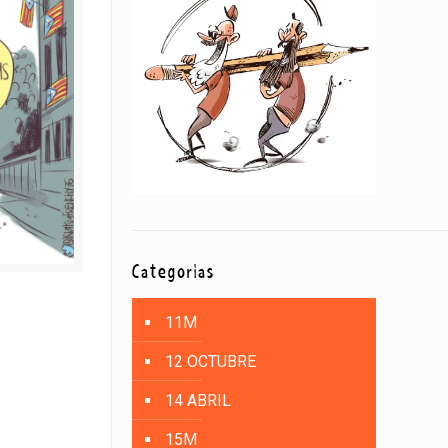
Categorías
11M
12 OCTUBRE
14 ABRIL
15M