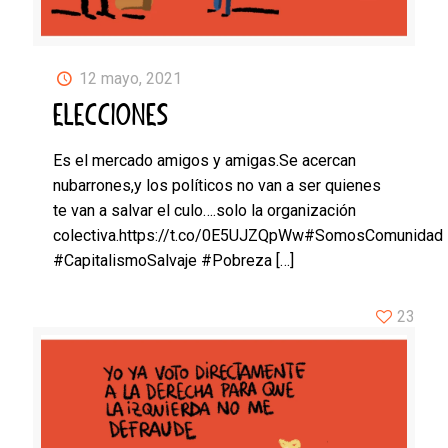
12 mayo, 2021
ELECCIONES
Es el mercado amigos y amigas.Se acercan
nubarrones,y los políticos no van a ser quienes
te van a salvar el culo….solo la organización
colectiva.https://t.co/0E5UJZQpWw#SomosComunidad
#CapitalismoSalvaje #Pobreza
[…]
23