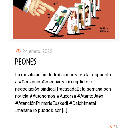
24 enero, 2022
PEONES
La movilización de trabajadores es la respuesta
a #ConveniosColectivos incumplidos o
negociación sindical fracasadaEsta semana son
noticia #Autonomos #Aucorsa #AtentoJaén
#AtenciónPrimariaEuskadi #Dalphimetal
..mañana lo puedes ser
[…]
0