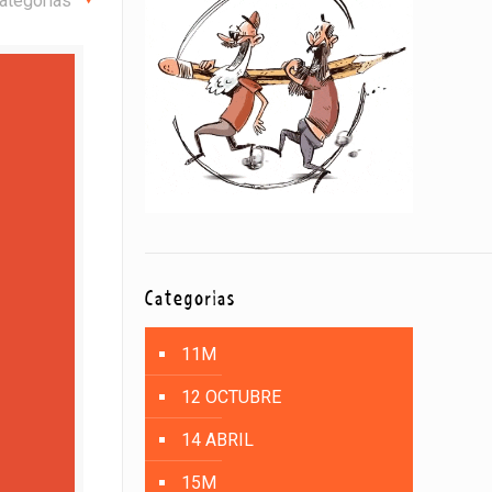
ategorías
Categorías
11M
12 OCTUBRE
14 ABRIL
15M