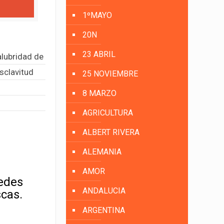
1ºMAYO
20N
23 ABRIL
salubridad de
sclavitud
25 NOVIEMBRE
8 MARZO
AGRICULTURA
ALBERT RIVERA
ALEMANIA
AMOR
uedes
ANDALUCIA
scas.
ARGENTINA