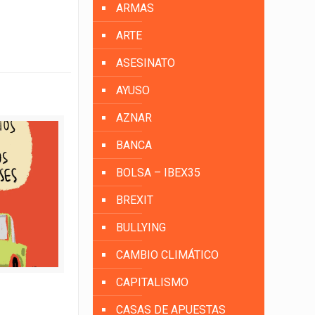
ARMAS
ARTE
ASESINATO
AYUSO
AZNAR
BANCA
BOLSA – IBEX35
BREXIT
BULLYING
CAMBIO CLIMÁTICO
CAPITALISMO
CASAS DE APUESTAS