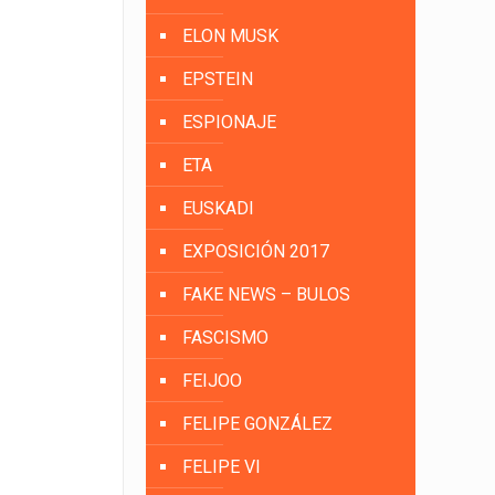
ELON MUSK
EPSTEIN
ESPIONAJE
ETA
EUSKADI
EXPOSICIÓN 2017
FAKE NEWS – BULOS
FASCISMO
FEIJOO
FELIPE GONZÁLEZ
FELIPE VI