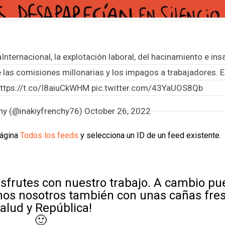
Internacional
, la explotación laboral, del hacinamiento e in
 las comisiones millonarias y los impagos a trabajadores. E
ttps://t.co/I8aiuCkWHM
pic.twitter.com/43YaUOS8Qb
chy (@inakiyfrenchy76)
October 26, 2022
página
Todos los feeds
y selecciona un ID de un feed existente.
sfrutes con nuestro trabajo. A cambio p
mos nosotros también con unas cañas fre
Salud y República!
🙂